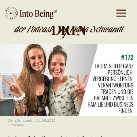
DA IST GOLD
DRIN
der Podcast - by Dana Schwandt
Dana Schwandt
|
24.09.2020
Interview