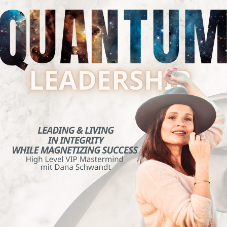
QUANTUM
LEADERSHIP
Leading & Living in integrity while
magnetizing success