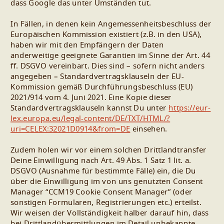
dass Google das unter Umständen tut.
In Fällen, in denen kein Angemessenheitsbeschluss der
Europäischen Kommission existiert (z.B. in den USA),
haben wir mit den Empfängern der Daten
anderweitige geeignete Garantien im Sinne der Art. 44
ff. DSGVO vereinbart. Dies sind – sofern nicht anders
angegeben – Standardvertragsklauseln der EU-
Kommission gemäß Durchführungsbeschluss (EU)
2021/914 vom 4. Juni 2021. Eine Kopie dieser
Standardvertragsklauseln kannst Du unter
https://eur-
lex.europa.eu/legal-content/DE/TXT/HTML/?
uri=CELEX:32021D0914&from=DE
einsehen.
Zudem holen wir vor einem solchen Drittlandtransfer
Deine Einwilligung nach Art. 49 Abs. 1 Satz 1 lit. a.
DSGVO (Ausnahme für bestimmte Fälle) ein, die Du
über die Einwilligung im von uns genutzten Consent
Manager “CCM19 Cookie Consent Manager” (oder
sonstigen Formularen, Registrierungen etc.) erteilst.
Wir weisen der Vollständigkeit halber darauf hin, dass
bei Drittlandübermittlungen im Detail unbekannte