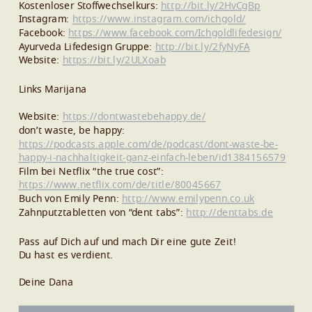
Kostenloser Stoffwechselkurs:
http://bit.ly/2HvCgBp
Instagram:
https://www.instagram.com/ichgold/
Facebook:
https://www.facebook.com/Ichgoldlifedesign/
Ayurveda Lifedesign Gruppe:
http://bit.ly/2fyNyFA
Website:
https://bit.ly/2ULXoab
Links Marijana
Website:
https://dontwastebehappy.de/
don’t waste, be happy:
https://podcasts.apple.com/de/podcast/dont-waste-be-
happy-i-nachhaltigkeit-ganz-einfach-leben/id1384156579
Film bei Netflix “the true cost”:
https://www.netflix.com/de/title/80045667
Buch von Emily Penn:
http://www.emilypenn.co.uk
Zahnputztabletten von “dent tabs”:
http://denttabs.de
Pass auf Dich auf und mach Dir eine gute Zeit!
Du hast es verdient.
Deine Dana