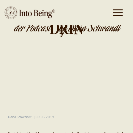
DA IST GOLD
DRIN
der Podcast - by Dana Schwandt
Dana Schwandt
|
09.05.2019