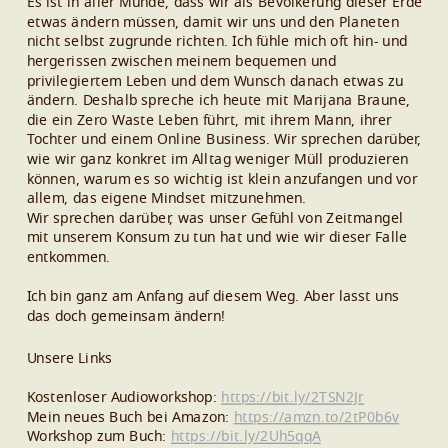
Es ist in aller Munde, dass wir als Bevölkerung dieser Erde
etwas ändern müssen, damit wir uns und den Planeten
nicht selbst zugrunde richten. Ich fühle mich oft hin- und
hergerissen zwischen meinem bequemen und
privilegiertem Leben und dem Wunsch danach etwas zu
ändern. Deshalb spreche ich heute mit Marijana Braune,
die ein Zero Waste Leben führt, mit ihrem Mann, ihrer
Tochter und einem Online Business. Wir sprechen darüber,
wie wir ganz konkret im Alltag weniger Müll produzieren
können, warum es so wichtig ist klein anzufangen und vor
allem, das eigene Mindset mitzunehmen.
Wir sprechen darüber, was unser Gefühl von Zeitmangel
mit unserem Konsum zu tun hat und wie wir dieser Falle
entkommen.
Ich bin ganz am Anfang auf diesem Weg. Aber lasst uns
das doch gemeinsam ändern!
Unsere Links
Kostenloser Audioworkshop:
https://bit.ly/2TSN2Jr
Mein neues Buch bei Amazon:
https://amzn.to/2tP0b6v
Workshop zum Buch:
https://bit.ly/2Uh5qqA