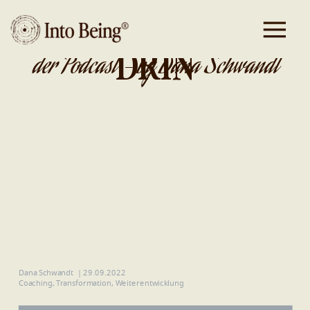
DA IST GOLD
DRIN
der Podcast - by Dana Schwandt
Dana Schwandt
|
29.09.2022
Coaching
,
Transformation
,
Weiterentwicklung