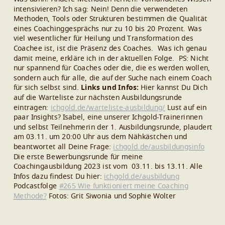
intensivieren?
Ich sag: Nein! Denn die verwendeten
Methoden, Tools oder Strukturen bestimmen die Qualität
eines Coachinggesprächs nur zu 10 bis 20 Prozent. Was
viel wesentlicher für Heilung und Transformation des
Coachee ist, ist die Präsenz des Coaches.
Was ich genau
damit meine, erkläre ich in der aktuellen Folge.
PS: Nicht
nur spannend für Coaches oder die, die es werden wollen,
sondern auch für alle, die auf der Suche nach einem Coach
für sich selbst sind.
Links und Infos:
Hier kannst Du Dich
auf die Warteliste zur nächsten Ausbildungsrunde
eintragen:
ichgold.de/warteliste-ausbildung/
Lust auf ein
paar Insights? Isabel, eine unserer Ichgold-Trainerinnen
und selbst Teilnehmerin der 1. Ausbildungsrunde, plaudert
am 03.11. um 20:00 Uhr aus dem Nähkästchen und
beantwortet all Deine Frage:
ichgold.de/ausbildungsinfo
Die erste Bewerbungsrunde für meine
Coachingausbildung 2023 ist vom 03.11. bis 13.11. Alle
Infos dazu findest Du hier:
ichgold.de/ausbildung
Podcastfolge
#265 Wie funktioniert meine Coaching
Methode?
Fotos: Grit Siwonia und Sophie Wolter