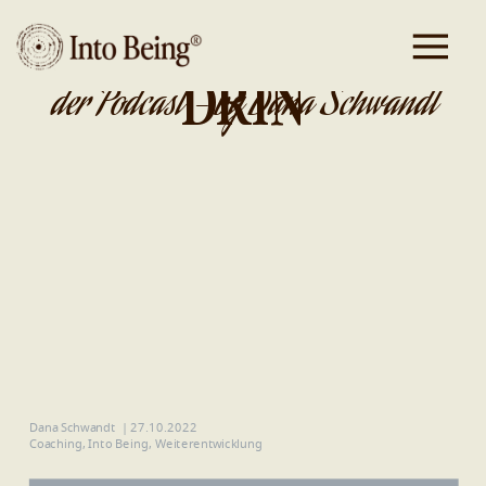
DA IST GOLD
DRIN
der Podcast - by Dana Schwandt
Dana Schwandt
|
27.10.2022
Coaching
,
Into Being
,
Weiterentwicklung