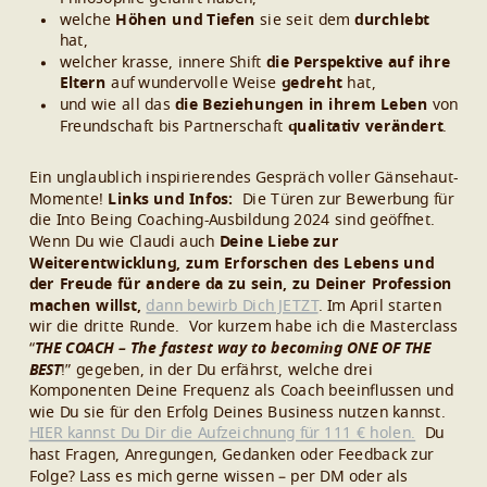
welche
Höhen und Tiefen
sie seit dem
durchlebt
hat,
welcher krasse, innere Shift
die Perspektive auf ihre
Eltern
auf wundervolle Weise
gedreht
hat,
und wie all das
die Beziehungen in ihrem Leben
von
Freundschaft bis Partnerschaft
qualitativ verändert
.
Ein unglaublich inspirierendes Gespräch voller Gänsehaut-
Momente!
Links und Infos:
Die Türen zur Bewerbung für
die Into Being Coaching-Ausbildung 2024 sind geöffnet.
Wenn Du wie Claudi auch
Deine Liebe zur
Weiterentwicklung, zum Erforschen des Lebens und
der Freude für andere da zu sein, zu Deiner Profession
machen willst,
dann bewirb Dich JETZT
. Im April starten
wir die dritte Runde.
Vor kurzem habe ich die Masterclass
“
THE COACH – The fastest way to becoming ONE OF THE
BEST
!
” gegeben, in der Du erfährst, welche drei
Komponenten Deine Frequenz als Coach beeinflussen und
wie Du sie für den Erfolg Deines Business nutzen kannst.
HIER kannst Du Dir die Aufzeichnung für 111 € holen.
Du
hast Fragen, Anregungen, Gedanken oder Feedback zur
Folge? Lass es mich gerne wissen – per DM oder als