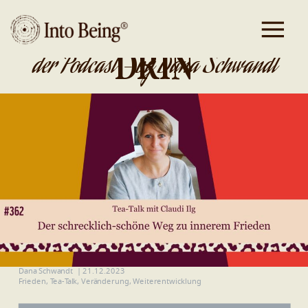
DA IST GOLD
DRIN
der Podcast - by Dana Schwandt
Dana Schwandt
|
21.12.2023
Frieden
,
Tea-Talk
,
Veränderung
,
Weiterentwicklung