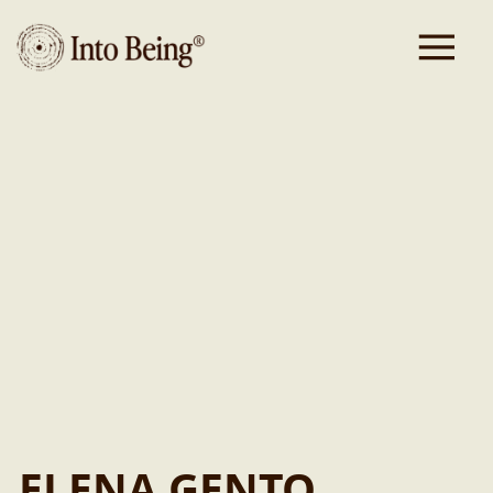
{“plz”:”60322″,”city”:”Frankfurt
am
Main”,”country”:”Deutschland”,”email”:”elena.gento@gmail.com”,”l
30 J,
Projektmanagement
–
Muttersprache
Spanisch”,”label_coach”:”Into
Being
Coach
2025″,”label_trainer”:””,”website”:””,”insta”:””,”facebook”:””,”yout