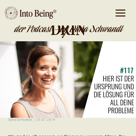
DA IST GOLD
DRIN
der Podcast - by Dana Schwandt
Dana Schwandt
|
25.07.2019