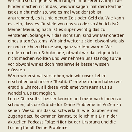
Wir sind so oft genervt von Dingen in unserem Alltag. Die
Kinder machen nicht das, was wir sagen, mit dem Partner
ist es nicht mehr so, wie es mal war, der Job ist
anstrengend, es ist nie genug Zeit oder Geld da. Wie kann
es sein, dass es für viele von uns so oder so ähnlich ist?
Meiner Meinung nach ist es super wichtig das zu
verstehen. Solange wir das nicht tun, sind wir Marionetten
eines alten Systems. Wir sind weiter zickig, obwohl wir, als
er noch nicht zu Hause war, ganz verliebt waren. Wir
greifen nach der Schokolade, obwohl wir das eigentlich
nicht machen wollten und wir nehmen uns ständig zu viel
vor, obwohl wir es doch mittlerweile besser wissen
müssten.
Wenn wir erstmal verstehen, wie wir unser Leben
erschaffen und unsere “Realität” erleben, dann haben wir
erst die Chance, all diese Probleme vom Kern aus zu
wandeln. Es ist möglich.
Lerne Dich selbst besser kennen und mehr nach innen zu
schauen, als die Gründe für Deine Probleme im Außen zu
sehen. Wieso uns das so schwerfällt, wie Du aber einen
Zugang dazu bekommen kannst, teile ich mit Dir in der
aktuellen Podcast Folge “Hier ist der Ursprung und die
Lösung für all Deine Probleme”.