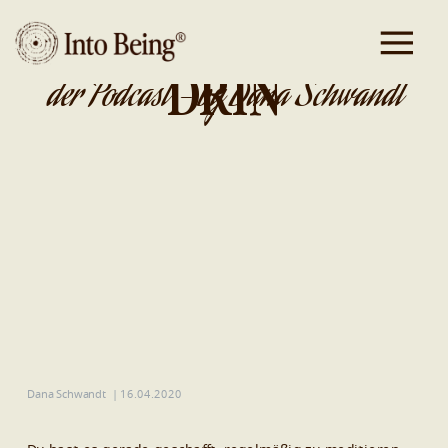
DA IST GOLD
DRIN
der Podcast - by Dana Schwandt
Dana Schwandt
|
16.04.2020