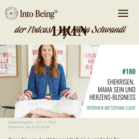
DA IST GOLD
DRIN
der Podcast - by Dana Schwandt
Dana Schwandt
|
05.11.2020
Interview
,
Sex & Intimität