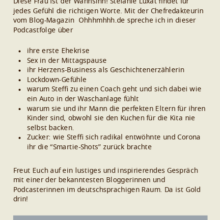
Diese Frau ist der Wahnsinn! Stefanie Luxat findet für
jedes Gefühl die richtigen Worte. Mit der Chefredakteurin
vom Blog-Magazin Ohhhmhhh.de spreche ich in dieser
Podcastfolge über
ihre erste Ehekrise
Sex in der Mittagspause
ihr Herzens-Business als Geschichtenerzählerin
Lockdown-Gefühle
warum Steffi zu einen Coach geht und sich dabei wie
ein Auto in der Waschanlage fühlt
warum sie und ihr Mann die perfekten Eltern für ihren
Kinder sind, obwohl sie den Kuchen für die Kita nie
selbst backen.
Zucker: wie Steffi sich radikal entwöhnte und Corona
ihr die “Smartie-Shots” zurück brachte
Freut Euch auf ein lustiges und inspirierendes Gespräch
mit einer der bekanntesten Bloggerinnen und
Podcasterinnen im deutschsprachigen Raum. Da ist Gold
drin!