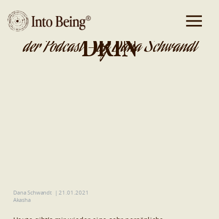
DA IST GOLD
DRIN
der Podcast - by Dana Schwandt
Dana Schwandt
|
21.01.2021
Akasha