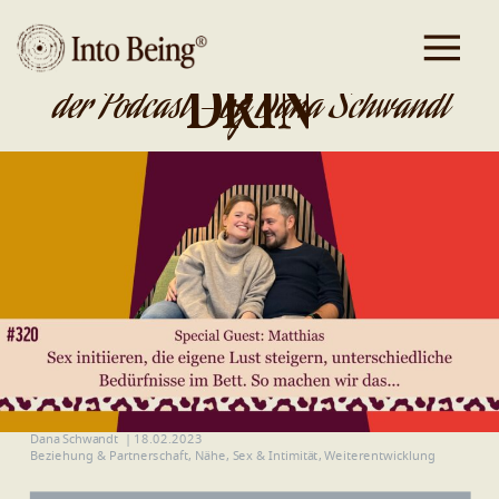
DA IST GOLD
DRIN
der Podcast - by Dana Schwandt
Dana Schwandt
|
18.02.2023
Beziehung & Partnerschaft
,
Nähe
,
Sex & Intimität
,
Weiterentwicklung