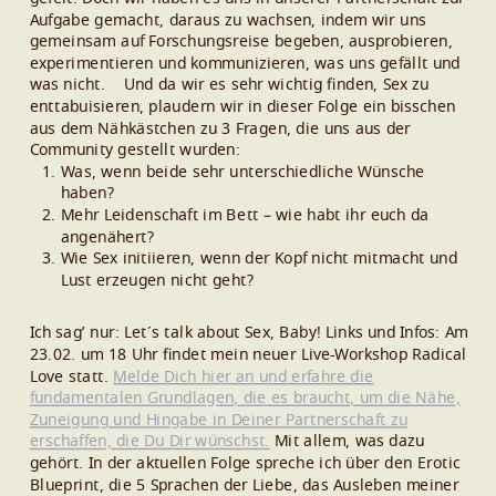
Aufgabe gemacht, daraus zu wachsen, indem wir uns
gemeinsam auf Forschungsreise begeben, ausprobieren,
experimentieren und kommunizieren, was uns gefällt und
was nicht.
Und da wir es sehr wichtig finden, Sex zu
enttabuisieren, plaudern wir in dieser Folge ein bisschen
aus dem Nähkästchen zu 3 Fragen, die uns aus der
Community gestellt wurden:
Was, wenn beide sehr unterschiedliche Wünsche
haben?
Mehr Leidenschaft im Bett – wie habt ihr euch da
angenähert?
Wie Sex initiieren, wenn der Kopf nicht mitmacht und
Lust erzeugen nicht geht?
Ich sag’ nur: Let´s talk about Sex, Baby!
Links und Infos:
Am
23.02. um 18 Uhr findet mein neuer Live-Workshop Radical
Love statt.
Melde Dich hier an und erfahre die
fundamentalen Grundlagen, die es braucht, um die Nähe,
Zuneigung und Hingabe in Deiner Partnerschaft zu
erschaffen, die Du Dir wünschst.
Mit allem, was dazu
gehört.
In der aktuellen Folge spreche ich über den Erotic
Blueprint, die 5 Sprachen der Liebe, das Ausleben meiner