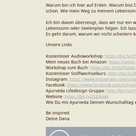
Warum bin ich hier auf Erden. Warum bist D
schon. Wie mein Weg zu meinem Lebenssinn 
Ich bin davon überzeugt, dass wir nur ein
Lebenssinn oder Seelenplan folgen. Ich las
Es geht darum, warum wir nicht scheitern
Unsere Links
Kostenloser Audioworkshop:
https://bit.ly/2
Mein neues Buch bei Amazon:
https://amzn
Workshop zum Buch:
https://bit.ly/2Uh5qqA
Kostenloser Stoffwechselkurs:
http://bit.ly
Instagram:
https://www.instagram.com/ichg
Facebook:
https://www.facebook.com/Ichgold
Ayurveda Lifedesign Gruppe:
http://bit.ly/2
Website:
https://bit.ly/2ULXoab
Wie Du mit Ayurveda Deinen Wunschalltag e
Be inspired.
Deine Dana