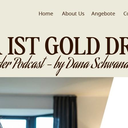
Home
About Us
Angebote
C
 IST GOLD D
der Podcast - by Dana Schwand