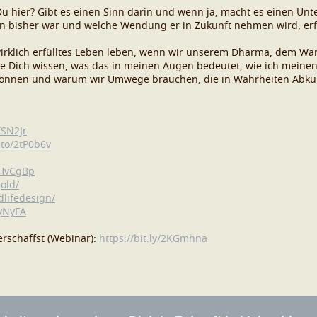
u hier? Gibt es einen Sinn darin und wenn ja, macht es einen Unte
bisher war und welche Wendung er in Zukunft nehmen wird, erfäh
 wirklich erfülltes Leben leben, wenn wir unserem Dharma, dem W
se Dich wissen, was das in meinen Augen bedeutet, wie ich meine
 können und warum wir Umwege brauchen, die in Wahrheiten Abkü
TSN2Jr
.to/2tP0b6v
/2HvCgBp
old/
lifedesign/
fyNyFA
rschaffst (Webinar):
https://bit.ly/2KGmhna