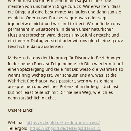
Wie oft hast Du ein Hm-Gefühl und sagst nichts?! Die
meisten von uns halten Dinge zurück. Wir erwarten, dass
die Dinge auf eine bestimmte Art laufen und dann tun sie
es nicht. Oder unser Partner sagt etwas oder sagt
irgendetwas nicht und wir sind irritiert. Wir befinden uns
permanent in Situationen, in denen unser natürlicher
Fluss unterbrochen wird, dieses Hm-Gefühl entsteht und
ein innerer Dialog entsteht oder wir uns gleich eine ganze
Geschichte dazu ausdenken.
Meistens ist das der Ursprung für Distanz in Beziehungen.
In der neuen Podcast-Folge nehme ich Dich wieder mit auf
einen Spaziergang und teile mit Dir, wieso die Wahrheit so
wahnsinnig wichtig ist. Wir schauen uns an, was ist die
Wahrheit überhaupt, was passiert, wenn wir sie nicht
aussprechen und welches Potenzial in ihr liegt. Und last
but not least teile ich mit Dir meinen Weg, wie ich es
dann tatsächlich mache.
Unsere Links
Webinar:
https://ichgold.de/meditation-stress/
Tellergold:
https://ichgold.de/tellergold-kurs-2/