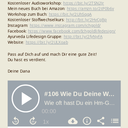
Kostenloser Audioworkshop:
https://bit.ly/2TSN2Jr
Mein neues Buch bei Amazon:
https://amzn.to/2tP0b6v
Workshop zum Buch:
https://bit.ly/2Uh5qqA
Kostenloser Stoffwechselkurs:
http://bit.ly/2HvCgBp
Instagram:
https://www.instagram.com/ichgold/
Facebook:
https://www.facebook.com/Ichgoldlifedesign/
Ayurveda Lifedesign Gruppe:
http://bit.ly/2fyNyFA
Website:
https://bit.ly/2ULXoab
Pass auf Dich auf und mach Dir eine gute Zeit!
Du hast es verdient.
Deine Dana