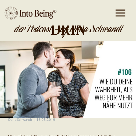
DA IST GOLD
DRIN
der Podcast - by Dana Schwandt
Dana Schwandt
|
16.05.2019