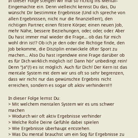
In dieser Folge steigen wir mal so richtig ins Mental-
Eingemachte ein. Denn vielleicht kennst Du das, Du
wünscht Dir bestimmte Ergebnisse (Und ich spreche von
allen Ergebnissen, nicht nur die finanziellen!), den
richtigen Partner, einen fittere Körper, einen neuen Job,
mehr Nähe, bessere Beziehungen, oder, oder, oder. Aber
Du hast immer mal wieder die Frage… ob das für mich
wohl drin ist!? Ob ich je den oder die Richtige finde, den
Job bekomme, die Disziplin entwickele öfter Sport zu
machen… Also Du hast irgendwie eine Frage darüber ob
es für Dich wirklich möglich ist! Dann hör’ unbedingt rein!
Denn “Ja”(!) es ist möglich. Auch für Dich! Der Kern ist das
mentale System mit dem wir uns oft so sehr begrenzen,
dass wir nicht nur das gewünschte Ergebnis nicht
erreichen, sondern es sogar oft aktiv verhindern!!!
In dieser Folge lernst Du:
> Mit welchem mentalen System wir es uns schwer
machen
> Wodurch wir oft aktiv Ergebnisse verhinder
> Welche Rolle Deine Gefühle dabei spielen
> Wie Ergebnisse überhaupt entstehen.
> Was Du mental brauchst um ein Sog für Ergebnisse zu