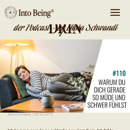
DA IST GOLD
DRIN
der Podcast - by Dana Schwandt
Dana Schwandt
|
06.06.2019