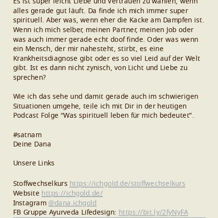
Es ist super leicht Liebe und Vertrauen zu wählen, wenn
alles gerade gut läuft. Da finde ich mich immer super
spirituell. Aber was, wenn eher die Kacke am Dampfen ist.
Wenn ich mich selber, meinen Partner, meinen Job oder
was auch immer gerade echt doof finde. Oder was wenn
ein Mensch, der mir nahesteht, stirbt, es eine
Krankheitsdiagnose gibt oder es so viel Leid auf der Welt
gibt. Ist es dann nicht zynisch, von Licht und Liebe zu
sprechen?
Wie ich das sehe und damit gerade auch im schwierigen
Situationen umgehe, teile ich mit Dir in der heutigen
Podcast Folge “Was spirituell leben für mich bedeutet”.
#satnam
Deine Dana
Unsere Links
Stoffwechselkurs
https://ichgold.de/stoffwechselkurs
Website
https://ichgold.de/
Instagram
@dana.ichgold
FB Gruppe Ayurveda Lifedesign:
https://bit.ly/2fyNyFA