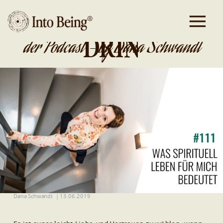
DA IST GOLD
DRIN
der Podcast - by Dana Schwandt
Dana Schwandt
|
13.06.2019