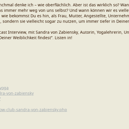
hmal denke ich – wie oberflächlich. Aber ist das wirklich so? Wa
 immer mehr weg von uns selbst? Und wann können wir es vielleich
wie bekommst Du es hin, als Frau, Mutter, Angestellte, Unternehme
n, sondern sie vielleicht sogar zu nutzen, um immer tiefer in Dein
ast Interview, mit Sandra von Zabiensky, Autorin, Yogalehrerin, U
iner Weiblichkeit findest”. Listen in!
yoga
ra-von-zabiensky
/
ow-club-sandra-von-zabiensky.php