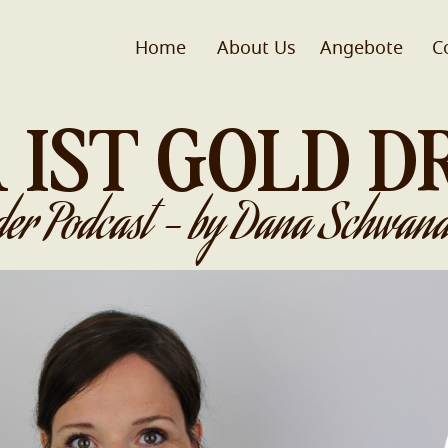
Home
About Us
Angebote
C
 IST GOLD D
der Podcast - by Dana Schwand