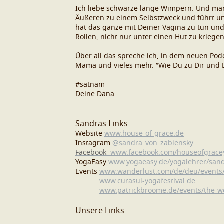
Ich liebe schwarze lange Wimpern. Und manc
Äußeren zu einem Selbstzweck und führt uns
hat das ganze mit Deiner Vagina zu tun und 
Rollen, nicht nur unter einen Hut zu kriege
Über all das spreche ich, in dem neuen Podc
Mama und vieles mehr. “Wie Du zu Dir und De
#satnam
Deine Dana
Sandras Links
Website
www.house-of-grace.de
Instagram
@sandra_von_zabiensky
Facebook
www.facebook.com/houseofgrace
YogaEasy
www.yogaeasy.de/yogalehrer/sand
Events
www.wanderlust.com/de/deu/events
www.curasui-yogafestival.de
www.patrickbroome.de/events/the-w
Unsere Links