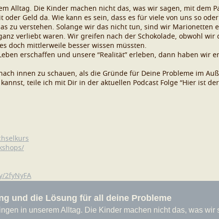
em Alltag. Die Kinder machen nicht das, was wir sagen, mit dem Par
t oder Geld da. Wie kann es sein, dass es für viele von uns so oder 
s zu verstehen. Solange wir das nicht tun, sind wir Marionetten ei
 ganz verliebt waren. Wir greifen nach der Schokolade, obwohl wir
 es doch mittlerweile besser wissen müssten.
Leben erschaffen und unsere “Realität” erleben, dann haben wir er
nach innen zu schauen, als die Gründe für Deine Probleme im Auße
st, teile ich mit Dir in der aktuellen Podcast Folge “Hier ist de
chselkurs
kshops/
ly/2fyNyFA