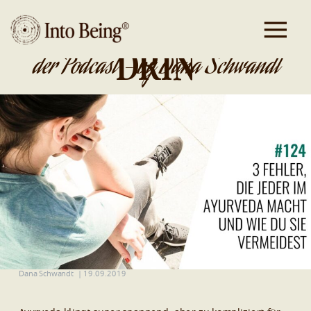
DA IST GOLD
DRIN
der Podcast - by Dana Schwandt
Dana Schwandt
|
19.09.2019