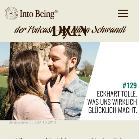
DA IST GOLD
DRIN
der Podcast - by Dana Schwandt
Dana Schwandt
|
24.10.2019