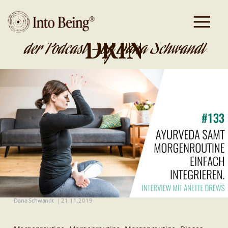
DA IST GOLD
DRIN
der Podcast - by Dana Schwandt
Dana Schwandt
|
21.11.2019