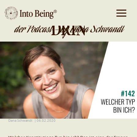
DA IST GOLD
DRIN
der Podcast - by Dana Schwandt
Dana Schwandt
|
06.02.2020