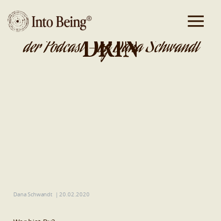
DA IST GOLD
DRIN
der Podcast - by Dana Schwandt
Dana Schwandt
|
20.02.2020