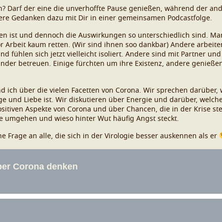
in? Darf der eine die unverhoffte Pause genießen, während der an
sere Gedanken dazu mit Dir in einer gemeinsamen Podcastfolge.
ffen ist und dennoch die Auswirkungen so unterschiedlich sind. Ma
 Arbeit kaum retten. (Wir sind ihnen soo dankbar) Andere arbeite
und fühlen sich jetzt vielleicht isoliert. Andere sind mit Partner u
inder betreuen. Einige fürchten um ihre Existenz, andere genießen d
d ich über die vielen Facetten von Corona. Wir sprechen darüber, w
ge und Liebe ist. Wir diskutieren über Energie und darüber, wel
sitiven Aspekte von Corona und über Chancen, die in der Krise st
se umgehen und wieso hinter Wut häufig Angst steckt.
Frage an alle, die sich in der Virologie besser auskennen als er