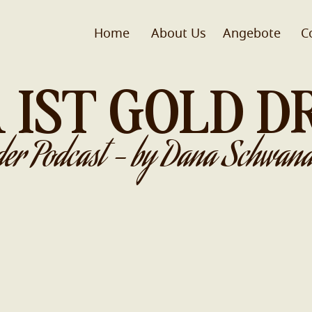
Home
About Us
Angebote
C
 IST GOLD D
der Podcast - by Dana Schwand