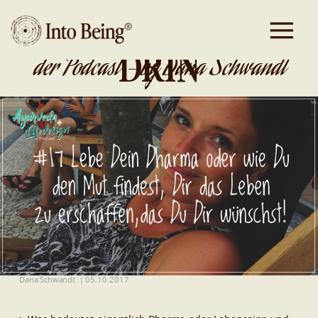
DA IST GOLD
DRIN
der Podcast - by Dana Schwandt
Dana Schwandt
|
05.10.2017