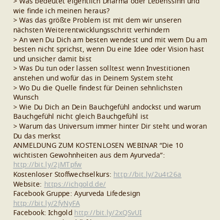
> Was bedeutet eigentlich Dharma oder Lebenssinn und
wie finde ich meinen heraus?
> Was das größte Problem ist mit dem wir unseren
nächsten Weiterentwicklungsschritt verhindern
> An wen Du Dich am besten wendest und mit wem Du am
besten nicht sprichst, wenn Du eine Idee oder Vision hast
und unsicher damit bist
> Was Du tun oder lassen solltest wenn Investitionen
anstehen und wofür das in Deinem System steht
> Wo Du die Quelle findest für Deinen sehnlichsten
Wunsch
> Wie Du Dich an Dein Bauchgefühl andockst und warum
Bauchgefühl nicht gleich Bauchgefühl ist
> Warum das Universum immer hinter Dir steht und woran
Du das merkst
ANMELDUNG ZUM KOSTENLOSEN WEBINAR “Die 10
wichtisten Gewohnheiten aus dem Ayurveda”:
http://bit.ly/2jMTpfw
Kostenloser Stoffwechselkurs:
http://bit.ly/2u4t26a
Website:
https://ichgold.de/
Facebook Gruppe: Ayurveda Lifedesign
http://bit.ly/2fyNyFA
Facebook: Ichgold
http://bit.ly/2xQSvUI