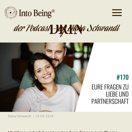
DA IST GOLD
DRIN
der Podcast - by Dana Schwandt
Dana Schwandt
|
10.09.2020