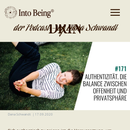
DA IST GOLD
DRIN
der Podcast - by Dana Schwandt
Dana Schwandt
|
17.09.2020