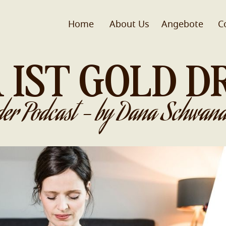
Home
About Us
Angebote
C
 IST GOLD D
der Podcast - by Dana Schwand