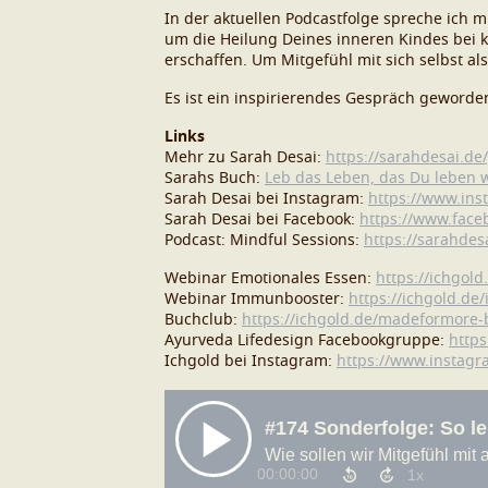
In der aktuellen Podcastfolge spreche ich m
um die Heilung Deines inneren Kindes bei 
erschaffen. Um Mitgefühl mit sich selbst al
Es ist ein inspirierendes Gespräch geworde
Links
Mehr zu Sarah Desai:
https://sarahdesai.de/
Sarahs Buch:
Leb das Leben, das Du leben w
Sarah Desai bei Instagram:
https://www.ins
Sarah Desai bei Facebook:
https://www.face
Podcast: Mindful Sessions:
https://sarahdes
Webinar Emotionales Essen:
https://ichgol
Webinar Immunbooster:
https://ichgold.d
Buchclub:
https://ichgold.de/madeformore
Ayurveda Lifedesign Facebookgruppe:
http
Ichgold bei Instagram:
https://www.instagr