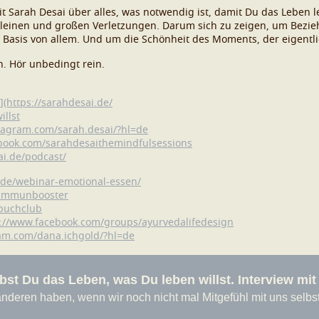
it Sarah Desai über alles, was notwendig ist, damit Du das Leben l
kleinen und großen Verletzungen. Darum sich zu zeigen, um Bezi
s Basis von allem. Und um die Schönheit des Moments, der eigentli
n. Hör unbedingt rein.
](https://sarahdesai.de/
illst
tagram.com/sarah.desai/?hl=de
book.com/sarahdesaithemindfulsessions
ai.de/podcast/
d.de/webinar-emotional-essen/
e/immunbooster
-buchclub
s://www.facebook.com/groups/ayurvedalifedesign
am.com/dana.ichgold/?hl=de