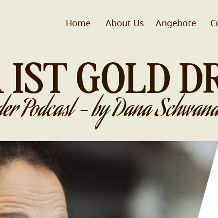
Home
About Us
Angebote
C
 IST GOLD D
der Podcast - by Dana Schwand