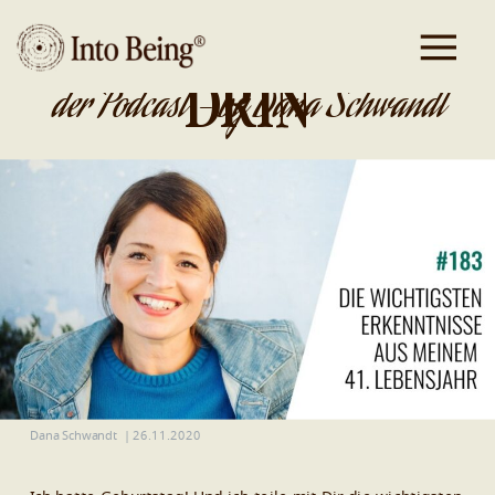
DA IST GOLD
DRIN
der Podcast - by Dana Schwandt
Dana Schwandt
|
26.11.2020