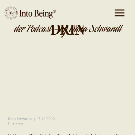
DA IST GOLD
DRIN
der Podcast - by Dana Schwandt
Dana Schwandt
|
17.12.2020
Interview