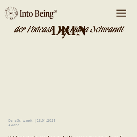
DA IST GOLD
DRIN
der Podcast - by Dana Schwandt
Dana Schwandt
|
28.01.2021
Akasha