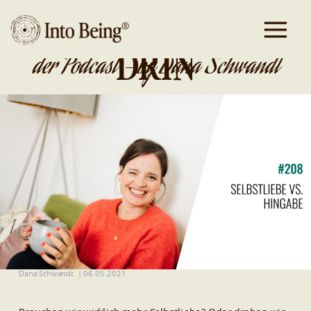
DA IST GOLD
DRIN
der Podcast - by Dana Schwandt
Dana Schwandt
|
06.05.2021