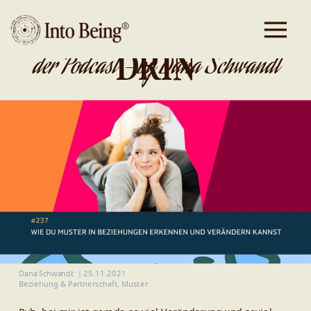
DA IST GOLD
DRIN
der Podcast - by Dana Schwandt
Dana Schwandt
|
25.11.2021
Beziehung & Partnerschaft
,
Muster