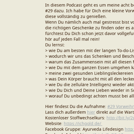
In diesem Podcast geht es um meine acht be
#29 dazu. Ich habe für Dich eine kleine Vo
diese vollständig zu genießen.
Wenn Du nämlich auch mal gestresst bist vo
die richtigen Geschenke zu finden oder es
fürchtest Du Dich schon jetzt davor vollgef
hör auf jeden Fall mal rein!
Du lernst:
> wie Du am besten mit der langen To-do-L
> wodurch wir uns das Schenken und Besc
> warum das Zusammensein mit all diesen Me
> wie Du mit dem ganzen Essen umgehen kann
> meine zwei gesunden Lieblingsleckereien 
> was Dein Körper braucht mit all den leck
> wie Du die zelluläre Intelligenz wieder akti
> wie Du Dich und Deine Lieben wieder in 
> worauf Du unbedingt achten musst bei all
Hier findest Du die Aufnahme:
#29 Vorweihn
Lass dich außerdem
hier
direkt auf die War
Kostenloser Stoffwechselkurs:
http://bit.ly/
Website:
https://ichgold.de/
Facebook Gruppe: Ayurveda Lifedesign
http