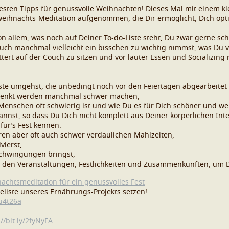
sten Tipps für genussvolle Weihnachten! Dieses Mal mit einem kle
rweihnachts-Meditation aufgenommen, die Dir ermöglicht, Dich opt
n allem, was noch auf Deiner To-do-Liste steht, Du zwar gerne sc
 auch manchmal vielleicht ein bisschen zu wichtig nimmst, was 
uttert auf der Couch zu sitzen und vor lauter Essen und Socializin
iste umgehst, die unbedingt noch vor den Feiertagen abgearbeite
henkt werden manchmal schwer machen,
nschen oft schwierig ist und wie Du es für Dich schöner und wert
st, so dass Du Dich nicht komplett aus Deiner körperlichen Integ
für’s Fest kennen.
eren aber oft auch schwer verdaulichen Mahlzeiten,
vierst,
Schwingungen bringst,
 den Veranstaltungen, Festlichkeiten und Zusammenkünften, um Dic
achtsmeditation für ein genussvolles Fest
teliste unseres Ernährungs-Projekts setzen!
2u4t26a
://bit.ly/2fyNyFA