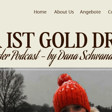
Home
About Us
Angebote
C
 IST GOLD D
der Podcast - by Dana Schwand