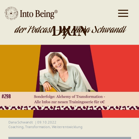
DA IST GOLD
DRIN
der Podcast - by Dana Schwandt
Dana Schwandt
|
09.10.2022
Coaching
,
Transformation
,
Weiterentwicklung