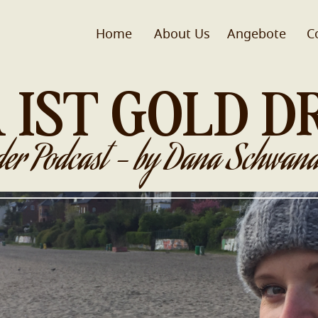
Home
About Us
Angebote
C
 IST GOLD D
der Podcast - by Dana Schwand