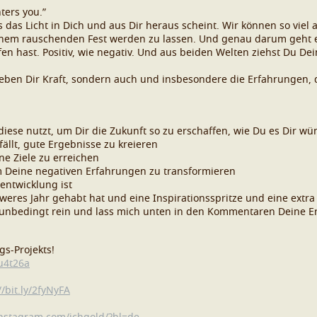
ters you.”
 das Licht in Dich und aus Dir heraus scheint. Wir können so vie
einem rauschenden Fest werden zu lassen. Und genau darum geht e
ffen hast. Positiv, wie negativ. Und aus beiden Welten ziehst Du De
eben Dir Kraft, sondern auch und insbesondere die Erfahrungen, d
iese nutzt, um Dir die Zukunft so zu erschaffen, wie Du es Dir wü
fällt, gute Ergebnisse zu kreieren
ne Ziele zu erreichen
 Deine negativen Erfahrungen zu transformieren
entwicklung ist
eres Jahr gehabt hat und eine Inspirationsspritze und eine extra
r’ unbedingt rein und lass mich unten in den Kommentaren Deine E
gs-Projekts!
2u4t26a
//bit.ly/2fyNyFA