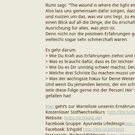
Rumi sagt: “The wound is where the light en
Also lass uns gemeinsam dafür sorgen, dass
und nutzen um das, was vor uns liegt, zu 
einen Blick auf all die Dinge, die Du erscha
Ausrichtung für alles, was jetzt ist.
Denn nicht nur die positiven Erfahrungen g
vielleicht sogar sehr schmerzhaft waren.
Es geht darum:
> Wie Du Kraft aus Erfahrungen ziehst und d
> Was es braucht dafür, dass es Dir leichter 
> Wie Du es Dir unnötig schwer machst, Dei
> Welche drei Schritte Du machen musst um
> Was der wichtigste Fokus für Deine Weiter
Und wenn Du jemanden kennst, der ein schw
teile diese Folge gerne mit der Person! Hö
gefallen hat!
Hier
geht’s zur Warteliste unseres Ernährun
Kostenloser Stoffwechselkurs:
http://bit.ly/
Website:
https://ichgold.de/
Facebook Gruppe: Ayurveda Lifedesign
http:
Facebook: Ichgold
http://bit.ly/2xQSvUI