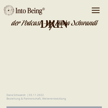
DA IST GOLD
DRIN
der Podcast - by Dana Schwandt
Dana Schwandt
|
03.11.2022
Beziehung & Partnerschaft
,
Weiterentwicklung