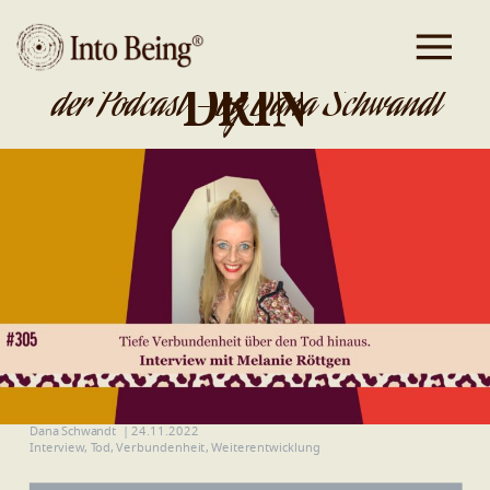
DA IST GOLD
DRIN
der Podcast - by Dana Schwandt
Dana Schwandt
|
24.11.2022
Interview
,
Tod
,
Verbundenheit
,
Weiterentwicklung