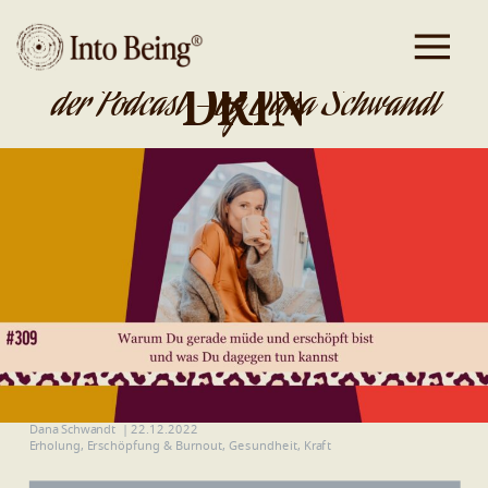
DA IST GOLD
DRIN
der Podcast - by Dana Schwandt
Dana Schwandt
|
22.12.2022
Erholung
,
Erschöpfung & Burnout
,
Gesundheit
,
Kraft