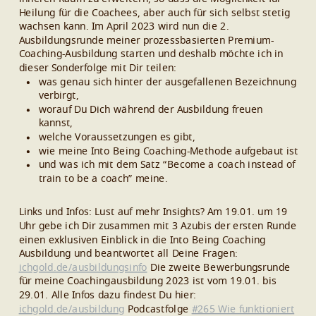
Heilung für die Coachees, aber auch für sich selbst stetig
wachsen kann.
Im April 2023 wird nun die 2.
Ausbildungsrunde meiner prozessbasierten Premium-
Coaching-Ausbildung starten und deshalb möchte ich in
dieser Sonderfolge mit Dir teilen:
was genau sich hinter der ausgefallenen Bezeichnung
verbirgt,
worauf Du Dich während der Ausbildung freuen
kannst,
welche Voraussetzungen es gibt,
wie meine Into Being Coaching-Methode aufgebaut ist
und was ich mit dem Satz “Become a coach instead of
train to be a coach” meine.
Links und Infos:
Lust auf mehr Insights? Am 19.01. um 19
Uhr gebe ich Dir zusammen mit 3 Azubis der ersten Runde
einen exklusiven Einblick in die Into Being Coaching
Ausbildung und beantwortet all Deine Fragen:
ichgold.de/ausbildungsinfo
Die zweite Bewerbungsrunde
für meine Coachingausbildung 2023 ist vom 19.01. bis
29.01. Alle Infos dazu findest Du hier:
ichgold.de/ausbildung
Podcastfolge
#265 Wie funktioniert