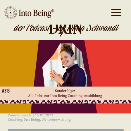
DA IST GOLD
DRIN
der Podcast - by Dana Schwandt
Dana Schwandt
|
15.01.2023
Coaching
,
Into Being
,
Weiterentwicklung