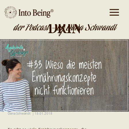
DA IST GOLD
DRIN
der Podcast - by Dana Schwandt
Dana Schwandt
|
18.01.2018