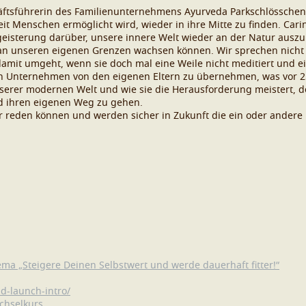
häftsführerin des Familienunternehmens Ayurveda Parkschlösschen
t Menschen ermöglicht wird, wieder in ihre Mitte zu finden. Cari
egeisterung darüber, unsere innere Welt wieder an der Natur ausz
 an unseren eigenen Grenzen wachsen können. Wir sprechen nicht
damit umgeht, wenn sie doch mal eine Weile nicht meditiert und e
in Unternehmen von den eigenen Eltern zu übernehmen, was vor 2
serer modernen Welt und wie sie die Herausforderung meistert, de
d ihren eigenen Weg zu gehen.
er reden können und werden sicher in Zukunft die ein oder ander
a „Steigere Deinen Selbstwert und werde dauerhaft fitter!“
ld-launch-intro/
echselkurs