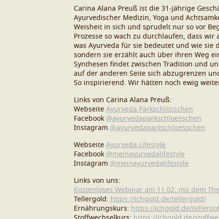
Carina Alana Preuß ist die 31-jährige Gesc
Ayurvedischer Medizin, Yoga und Achtsamkei
Weisheit in sich und sprudelt nur so vor B
Prozesse so wach zu durchlaufen, dass wir
was Ayurveda für sie bedeutet und wie sie 
sondern sie erzählt auch über ihren Weg e
Synthesen findet zwischen Tradition und un
auf der anderen Seite sich abzugrenzen un
So inspirierend. Wir hätten noch ewig weit
Links von Carina Alana Preuß:
Webseite
Ayurveda Parkschlösschen
Facebook
@ayurvedaparkschloesschen
Instagram
@ayurvedaparkschloesschen
Webseite
Ayurveda Lifestyle
Facebook
@meinayurvedalifestyle
Instagram
@meinayurvedalifestyle
Links von uns:
Kostenloses Webinar am 11.02. mit dem Them
Tellergold:
https://ichgold.de/tellergold/
Ernährungskurs:
https://ichgold.de/tellergo
Stoffwechselkurs:
https://ichgold.de/stoffw