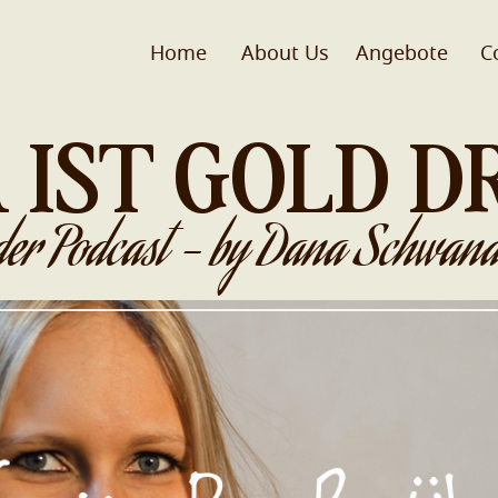
Home
About Us
Angebote
C
 IST GOLD D
der Podcast - by Dana Schwand