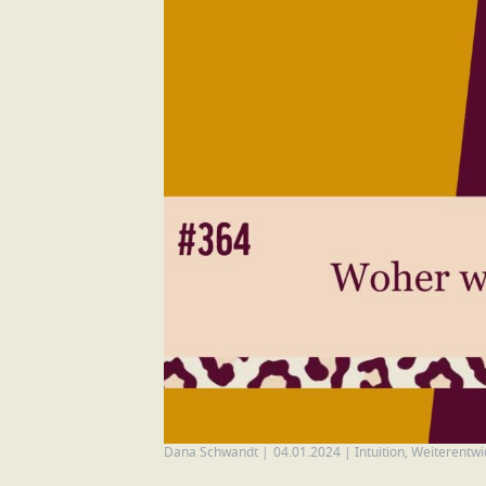
Dana Schwandt
|
04.01.2024
|
Intuition
,
Weiterentwi