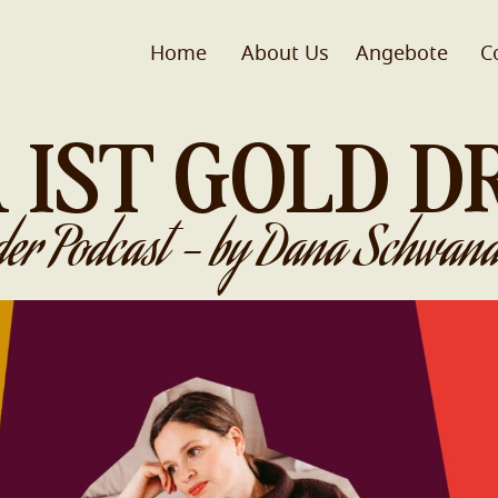
Home
About Us
Angebote
C
 IST GOLD D
der Podcast - by Dana Schwand