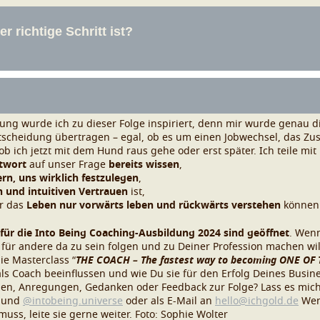
ung wurde ich zu dieser Folge inspiriert, denn mir wurde genau di
Entscheidung übertragen – egal, ob es um einen Jobwechsel, das Z
ob ich jetzt mit dem Hund raus gehe oder erst später.
Ich teile mit 
ntwort
auf unser Frage
bereits wissen
,
rn, uns wirklich festzulegen
,
n und intuitiven Vertrauen
ist,
ir das
Leben nur vorwärts leben und rückwärts verstehen
können
ür die Into Being Coaching-Ausbildung 2024 sind geöffnet
. Wenn
ür andere da zu sein folgen und zu Deiner Profession machen wil
ie Masterclass “
THE COACH – The fastest way to becoming ONE OF 
s Coach beeinflussen und wie Du sie für den Erfolg Deines Busine
gen, Anregungen, Gedanken oder Feedback zur Folge? Lass es mich
und
@intobeing.universe
oder als E-Mail an
hello@ichgold.de
Wen
ss, leite sie gerne weiter.
Foto: Sophie Wolter