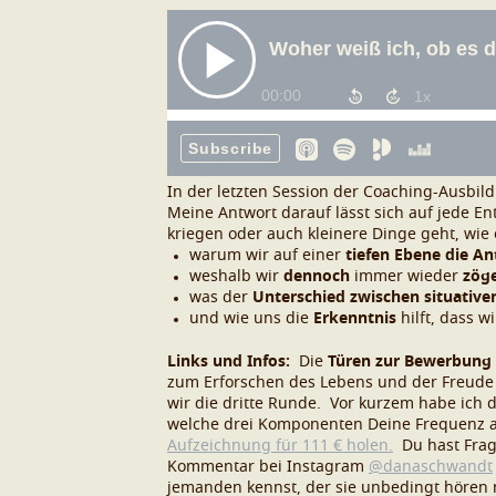
In der letzten Session der Coaching-Ausbild
Meine Antwort darauf lässt sich auf jede 
kriegen oder auch kleinere Dinge geht, wie 
warum wir auf einer
tiefen Ebene die A
weshalb wir
dennoch
immer wieder
zöge
was der
Unterschied zwischen situative
und wie uns die
Erkenntnis
hilft, dass w
Links und Infos:
Die
Türen zur Bewerbung f
zum Erforschen des Lebens und der Freude f
wir die dritte Runde.
Vor kurzem habe ich d
welche drei Komponenten Deine Frequenz al
Aufzeichnung für 111 € holen.
Du hast Fra
Kommentar bei
Instagram
@danaschwandt
jemanden kennst, der sie unbedingt hören mu