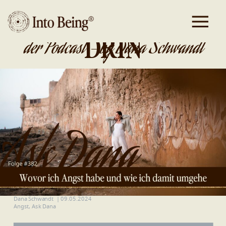
DA IST GOLD
DRIN
der Podcast - by Dana Schwandt
Dana Schwandt
|
09.05.2024
Angst
,
Ask Dana