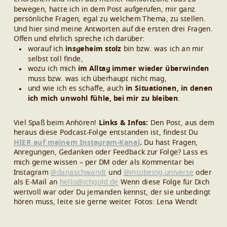
bewegen, hatte ich in dem Post aufgerufen, mir ganz
persönliche Fragen, egal zu welchem Thema, zu stellen.
Und hier sind meine Antworten auf die ersten drei Fragen.
Offen und ehrlich spreche ich darüber:
worauf ich
insgeheim stolz
bin bzw. was ich an mir
selbst toll finde,
wozu ich mich
im Alltag immer wieder überwinden
muss bzw. was ich überhaupt nicht mag,
und wie ich es schaffe, auch
in Situationen, in denen
ich mich unwohl fühle, bei mir zu bleiben
.
Viel Spaß beim Anhören!
Links & Infos:
Den Post, aus dem
heraus diese Podcast-Folge entstanden ist, findest Du
HIER auf meinem Instagram-Kanal
.
Du hast Fragen,
Anregungen, Gedanken oder Feedback zur Folge? Lass es
mich gerne wissen – per DM oder als Kommentar bei
Instagram
@danaschwandt
und
@intobeing.universe
oder
als E-Mail an
hello@ichgold.de
Wenn diese Folge für Dich
wertvoll war oder Du jemanden kennst, der sie unbedingt
hören muss, leite sie gerne weiter.
Fotos: Lena Wendt