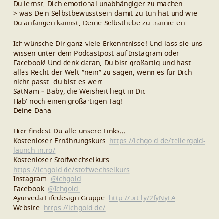
Du lernst, Dich emotional unabhängiger zu machen
> was Dein Selbstbewusstsein damit zu tun hat und wie
Du anfangen kannst, Deine Selbstliebe zu trainieren
Ich wünsche Dir ganz viele Erkenntnisse! Und lass sie uns
wissen unter dem Podcastpost auf Instagram oder
Facebook! Und denk daran, Du bist großartig und hast
alles Recht der Welt “nein” zu sagen, wenn es für Dich
nicht passt. du bist es wert.
SatNam – Baby, die Weisheit liegt in Dir.
Hab’ noch einen großartigen Tag!
Deine Dana
Hier findest Du alle unsere Links…
Kostenloser Ernährungskurs:
https://ichgold.de/tellergold-
launch-intro/
Kostenloser Stoffwechselkurs:
https://ichgold.de/stoffwechselkurs
Instagram:
@ichgold
Facebook:
@Ichgold
Ayurveda Lifedesign Gruppe:
http://bit.ly/2fyNyFA
Website:
https://ichgold.de/