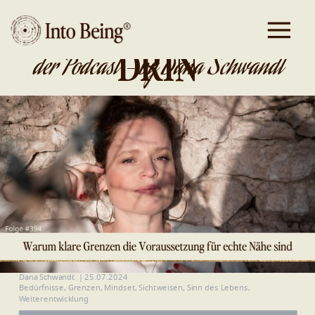
DA IST GOLD
DRIN
der Podcast - by Dana Schwandt
Dana Schwandt
|
25.07.2024
Bedürfnisse
,
Grenzen
,
Mindset
,
Sichtweisen
,
Sinn des Lebens
,
Weiterentwicklung