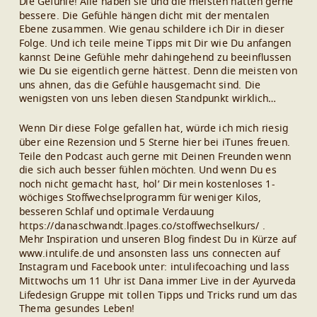
Die Gefühle! Alle haben sie und die meisten hätten gerne
bessere. Die Gefühle hängen dicht mit der mentalen
Ebene zusammen. Wie genau schildere ich Dir in dieser
Folge. Und ich teile meine Tipps mit Dir wie Du anfangen
kannst Deine Gefühle mehr dahingehend zu beeinflussen
wie Du sie eigentlich gerne hättest. Denn die meisten von
uns ahnen, das die Gefühle hausgemacht sind. Die
wenigsten von uns leben diesen Standpunkt wirklich…
Wenn Dir diese Folge gefallen hat, würde ich mich riesig
über eine Rezension und 5 Sterne hier bei iTunes freuen.
Teile den Podcast auch gerne mit Deinen Freunden wenn
die sich auch besser fühlen möchten. Und wenn Du es
noch nicht gemacht hast, hol’ Dir mein kostenloses 1-
wöchiges Stoffwechselprogramm für weniger Kilos,
besseren Schlaf und optimale Verdauung
https://danaschwandt.lpages.co/stoffwechselkurs/ .
Mehr Inspiration und unseren Blog findest Du in Kürze auf
www.intulife.de und ansonsten lass uns connecten auf
Instagram und Facebook unter: intulifecoaching und lass
Mittwochs um 11 Uhr ist Dana immer Live in der Ayurveda
Lifedesign Gruppe mit tollen Tipps und Tricks rund um das
Thema gesundes Leben!