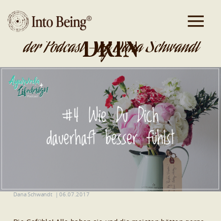
DA IST GOLD
DRIN
der Podcast - by Dana Schwandt
Dana Schwandt
|
06.07.2017